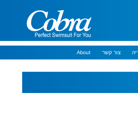
יה
צור קשר
About